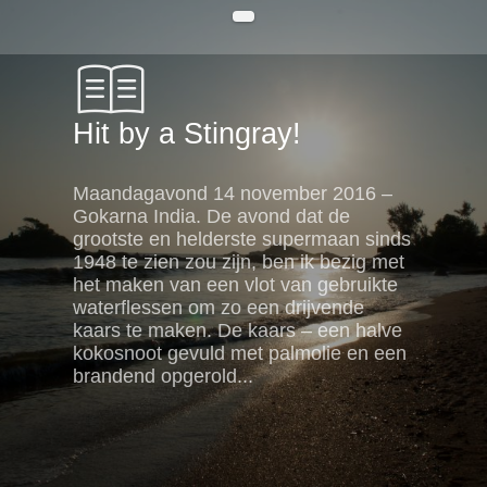
Hit by a Stingray!
Maandagavond 14 november 2016 –
Gokarna India. De avond dat de
grootste en helderste supermaan sinds
1948 te zien zou zijn, ben ik bezig met
het maken van een vlot van gebruikte
waterflessen om zo een drijvende
kaars te maken. De kaars – een halve
kokosnoot gevuld met palmolie en een
brandend opgerold...