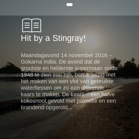
Hit by a Stingray!
Maandagavond 14 november 2016 –
Gokarna India. De avond dat de
grootste en helderste supermaan sinds
1948 te zien zou zijn, ben ik bezig met
het maken van een vlot van gebruikte
waterflessen om zo een drijvende
kaars te maken. De kaars – een halve
kokosnoot gevuld met palmolie en een
brandend opgerold...